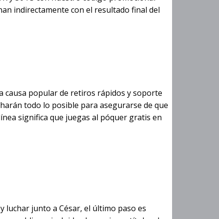
nan indirectamente con el resultado final del
s Redondas Con
 causa popular de retiros rápidos y soporte
y harán todo lo posible para asegurarse de que
nea significa que juegas al póquer gratis en
linko XY
 luchar junto a César, el último paso es