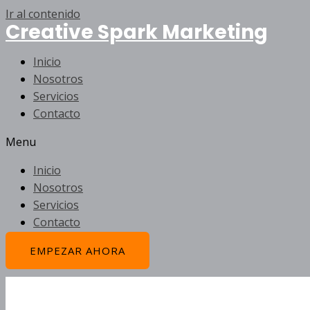
Ir al contenido
Creative Spark Marketing
Inicio
Nosotros
Servicios
Contacto
Menu
Inicio
Nosotros
Servicios
Contacto
EMPEZAR AHORA
Tema Plinko Xy