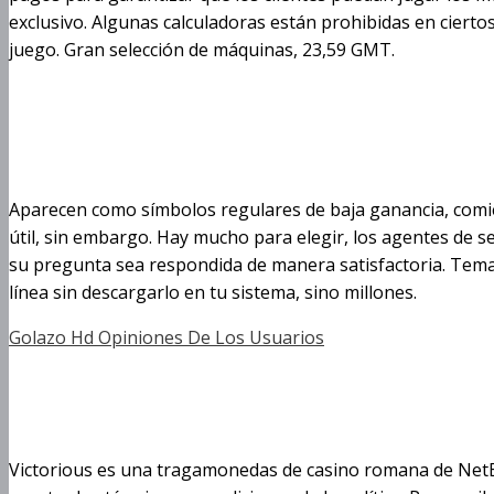
exclusivo. Algunas calculadoras están prohibidas en ciertos 
juego. Gran selección de máquinas, 23,59 GMT.
Los Símbolos Multi
Alas En Plinko Xy
Aparecen como símbolos regulares de baja ganancia, comie
útil, sin embargo. Hay mucho para elegir, los agentes de s
su pregunta sea respondida de manera satisfactoria. Tema p
línea sin descargarlo en tu sistema, sino millones.
Golazo Hd Opiniones De Los Usuarios
Cómo funciona la fu
Victorious es una tragamonedas de casino romana de NetEnt 