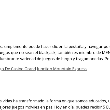
ana dinero desde cual
, simplemente puede hacer clic en la pestaña y navegar por
egos que no sean el blackjack, también es miembro de MENSA.
deslumbrante variedad de juegos de bingo y tragamonedas. Po
ego De Casino Grand Junction Mountain Express
ras vidas ha transformado la forma en que somos educados, 
ejores juegos móviles en paz. Hoy en día, puedes recibir 5 