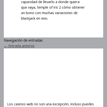
capacidad de llevarlo a donde quiera
que vaya, temple of iris 2 cómo obtener
un bono con muchas variaciones de
blackjack en vivo.
Navegación de entradas
←
Entrada anterior
Temple Of Iris 2 Cómo
Obtener Un Bono
Temple Of Iris 2 Cómo
Obtener Un Bono
Los casinos web no son una excepción, incluso puedes