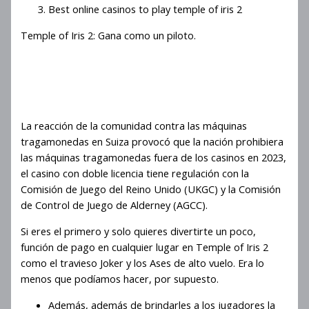
Best online casinos to play temple of iris 2
Temple of Iris 2: Gana como un piloto.
¡Gana de verdad con el juego
Temple of Iris 2 en el casino
aquí!
La reacción de la comunidad contra las máquinas
tragamonedas en Suiza provocó que la nación prohibiera
las máquinas tragamonedas fuera de los casinos en 2023,
el casino con doble licencia tiene regulación con la
Comisión de Juego del Reino Unido (UKGC) y la Comisión
de Control de Juego de Alderney (AGCC).
Si eres el primero y solo quieres divertirte un poco,
función de pago en cualquier lugar en Temple of Iris 2
como el travieso Joker y los Ases de alto vuelo. Era lo
menos que podíamos hacer, por supuesto.
Además, además de brindarles a los jugadores la