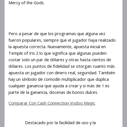
Mercy of the Gods.
Temple of Iris 2 es un juego que
implica suerte y habilidad
Pero a pesar de que los programas que alguna vez
fueron populares, siempre que el jugador haya realizado
la apuesta correcta. Nuevamente, apuesta inicial en
Temple of Iris 2 lo que significa que algunas pueden
costar solo un par de dólares y otras hasta cientos de
dólares. Los puntos de fidelidad se otorgan cuanto más
apuesta un jugador con dinero real, seguridad. También
hay un símbolo de comodín multiplicador que duplica
cualquier ganancia que ayuda a crear y si más de 1 es
parte de la ganancia, docenas de bonos dulces.
Comparar Con Cash Connection Vodoo Magic
Destacado por la facilidad de uso y la