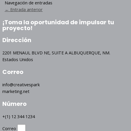
Navegación de entradas
←
Entrada anterior
¡Toma la oportunidad de impulsar tu
proyecto!
Dirección
2201 MENAUL BLVD NE, SUITE A ALBUQUERQUE, NM.
Estados Unidos
Correo
info@creativespark
marketing.net
Número
+(1) 12 344 1234
Correo