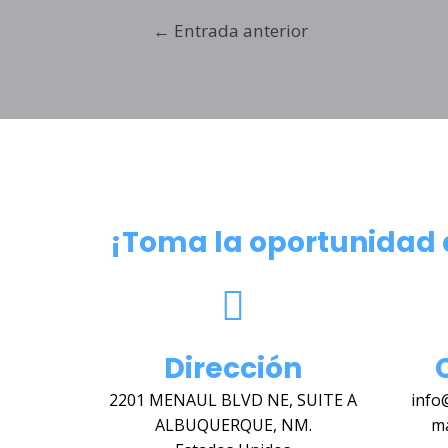
←
Entrada anterior
¡Toma la oportunidad 
Dirección
2201 MENAUL BLVD NE, SUITE A
info
ALBUQUERQUE, NM.
ma