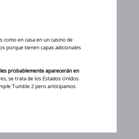
emple Tumble
ás como en casa en un casino de
os porque tienen capas adicionales
cuales probablemente aparecerán en
es, se trata de los Estados Unidos.
emple Tumble 2 pero anticipamos