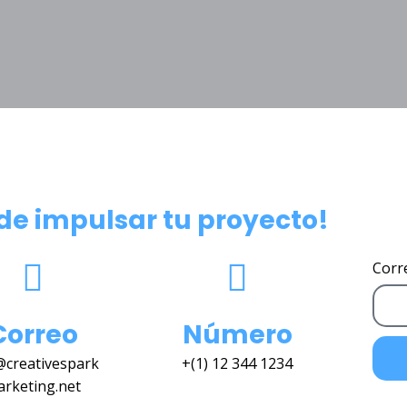
de impulsar tu proyecto!
Corr
Correo
Número
@creativespark
+(1) 12 344 1234
rketing.net