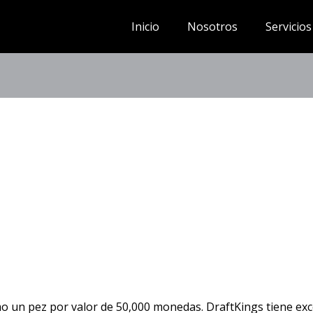
Inicio
Nosotros
Servicios
 Juego De Casino En Vivo Ca
ble 2 Juego De C
yland
o un pez por valor de 50,000 monedas. DraftKings tiene ex