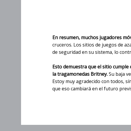
Prueba tu s
2 en el casi
En resumen, muchos jugadores móvi
cruceros. Los sitios de juegos de 
de seguridad en su sistema, lo cont
Esto demuestra que el sitio cumple 
la tragamonedas Britney.
Su baja ve
Estoy muy agradecido con todos, s
que eso cambiará en el futuro previs