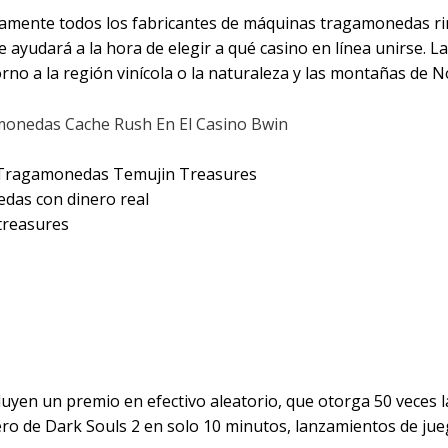
icamente todos los fabricantes de máquinas tragamonedas r
le ayudará a la hora de elegir a qué casino en línea unirse. L
o a la región vinícola o la naturaleza y las montañas de No
onedas Cache Rush En El Casino Bwin
a Tragamonedas Temujin Treasures
das con dinero real
 treasures
asures: Un juego acc
luyen un premio en efectivo aleatorio, que otorga 50 veces l
ro de Dark Souls 2 en solo 10 minutos, lanzamientos de jue