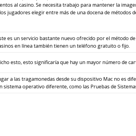
entos al casino. Se necesita trabajo para mantener la image
los jugadores elegir entre más de una docena de métodos d
ste es un servicio bastante nuevo ofrecido por el método de
asinos en línea también tienen un teléfono gratuito o fijo.
icho esto, esto significaría que hay un mayor número de cart
ugar a las tragamonedas desde su dispositivo Mac no es dife
n sistema operativo diferente, como las Pruebas de Sistema
s mayores ganadores
l exitoso juego de ca