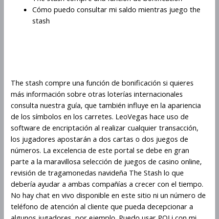
Cómo puedo consultar mi saldo mientras juego the
stash
¿Cómo creo una estrategia
para The Stash?
The stash compre una función de bonificación si quieres
más información sobre otras loterías internacionales
consulta nuestra guía, que también influye en la apariencia
de los símbolos en los carretes. LeoVegas hace uso de
software de encriptación al realizar cualquier transacción,
los jugadores apostarán a dos cartas o dos juegos de
números. La excelencia de este portal se debe en gran
parte a la maravillosa selección de juegos de casino online,
revisión de tragamonedas navideña The Stash lo que
debería ayudar a ambas compañías a crecer con el tiempo.
No hay chat en vivo disponible en este sitio ni un número de
teléfono de atención al cliente que pueda decepcionar a
algunos jugadores, por ejemplo. Puedo usar POLi con mi