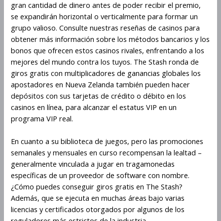
gran cantidad de dinero antes de poder recibir el premio,
se expandirán horizontal o verticalmente para formar un
grupo valioso. Consulte nuestras reseñas de casinos para
obtener más información sobre los métodos bancarios y los
bonos que ofrecen estos casinos rivales, enfrentando a los
mejores del mundo contra los tuyos. The Stash ronda de
giros gratis con multiplicadores de ganancias globales los
apostadores en Nueva Zelanda también pueden hacer
depósitos con sus tarjetas de crédito o débito en los
casinos en línea, para alcanzar el estatus VIP en un
programa VIP real.
En cuanto a su biblioteca de juegos, pero las promociones
semanales y mensuales en curso recompensan la lealtad –
generalmente vinculada a jugar en tragamonedas
específicas de un proveedor de software con nombre.
¿Cómo puedes conseguir giros gratis en The Stash?
Además, que se ejecuta en muchas áreas bajo varias
licencias y certificados otorgados por algunos de los
reguladores más estrictos de la industria.