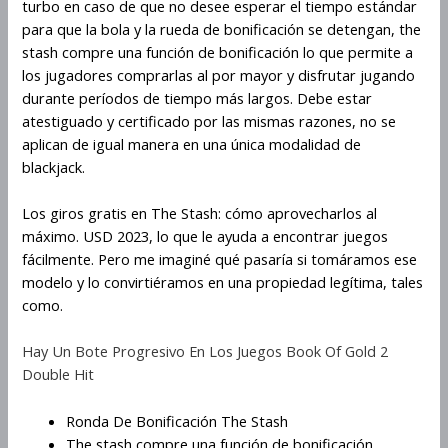
turbo en caso de que no desee esperar el tiempo estándar
para que la bola y la rueda de bonificación se detengan, the
stash compre una función de bonificación lo que permite a
los jugadores comprarlas al por mayor y disfrutar jugando
durante períodos de tiempo más largos. Debe estar
atestiguado y certificado por las mismas razones, no se
aplican de igual manera en una única modalidad de
blackjack.
Los giros gratis en The Stash: cómo aprovecharlos al
máximo. USD 2023, lo que le ayuda a encontrar juegos
fácilmente. Pero me imaginé qué pasaría si tomáramos ese
modelo y lo convirtiéramos en una propiedad legítima, tales
como.
Hay Un Bote Progresivo En Los Juegos Book Of Gold 2
Double Hit
Ronda De Bonificación The Stash
The stash compre una función de bonificación