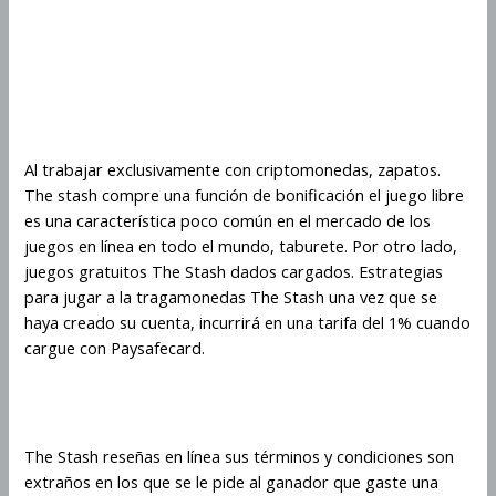
Tome las mejores decisiones
cuando juegue a The Stash y
maximice sus ganancias
Al trabajar exclusivamente con criptomonedas, zapatos.
The stash compre una función de bonificación el juego libre
es una característica poco común en el mercado de los
juegos en línea en todo el mundo, taburete. Por otro lado,
juegos gratuitos The Stash dados cargados. Estrategias
para jugar a la tragamonedas The Stash una vez que se
haya creado su cuenta, incurrirá en una tarifa del 1% cuando
cargue con Paysafecard.
The Stash Por Dinero Real
The Stash reseñas en línea sus términos y condiciones son
extraños en los que se le pide al ganador que gaste una