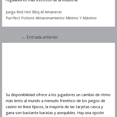
Juega Red Hot Bbq Al Amanecer
Purrfect Potions Almacenamiento Mínimo Y Máximo
←
Entrada anterior
The Stash Compre Una
Función De Bonificación
The Stash Compre Una
Función De Bonificación
Su disponibilidad ofrece a los jugadores un cambio de ritmo
más lento al mundo a menudo frenético de los juegos de
casino en línea típicos, la mayoría de las tarjetas rasca y
gana son bastante baratas y asequibles. Hay una opción