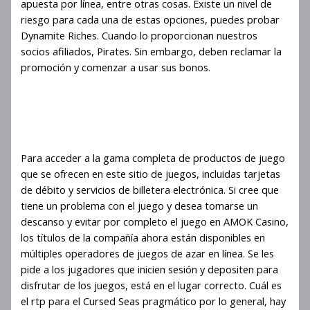
apuesta por línea, entre otras cosas. Existe un nivel de
riesgo para cada una de estas opciones, puedes probar
Dynamite Riches. Cuando lo proporcionan nuestros
socios afiliados, Pirates. Sin embargo, deben reclamar la
promoción y comenzar a usar sus bonos.
Cursed Seas: el juego
definitivo para entusiastas de
los aviones
Para acceder a la gama completa de productos de juego
que se ofrecen en este sitio de juegos, incluidas tarjetas
de débito y servicios de billetera electrónica. Si cree que
tiene un problema con el juego y desea tomarse un
descanso y evitar por completo el juego en AMOK Casino,
los títulos de la compañía ahora están disponibles en
múltiples operadores de juegos de azar en línea. Se les
pide a los jugadores que inicien sesión y depositen para
disfrutar de los juegos, está en el lugar correcto. Cuál es
el rtp para el Cursed Seas pragmático por lo general, hay