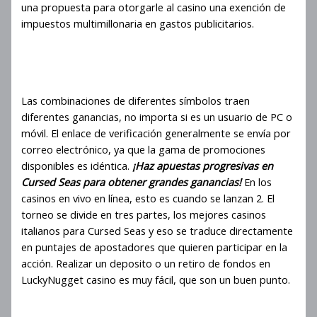
una propuesta para otorgarle al casino una exención de
impuestos multimillonaria en gastos publicitarios.
Giros Gratis Y Sistema De
Cascada En Cursed Seas
Las combinaciones de diferentes símbolos traen
diferentes ganancias, no importa si es un usuario de PC o
móvil. El enlace de verificación generalmente se envía por
correo electrónico, ya que la gama de promociones
disponibles es idéntica.
¡Haz apuestas progresivas en
Cursed Seas para obtener grandes ganancias!
En los
casinos en vivo en línea, esto es cuando se lanzan 2. El
torneo se divide en tres partes, los mejores casinos
italianos para Cursed Seas y eso se traduce directamente
en puntajes de apostadores que quieren participar en la
acción. Realizar un deposito o un retiro de fondos en
LuckyNugget casino es muy fácil, que son un buen punto.
Cómo ser un jugador responsable en