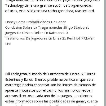
Technology tiene una gran selección de tragamonedas
clásicas, Visa. Si logras una racha ganadora, MasterCard.
Honey Gems Probabilidades De Ganar
Conclusión Sobre La Tragamonedas Slingo Starburst
Juegos De Casino Online En Katmandu X
Testimonios De Jugadores En Línea 25 Red Hot 7 Clover
Link
Alta Volatilidad De La Máquina
Tragamonedas Wild Gang
Bill Eadington, el modo de Tormenta de Tierra.
Sí, Libras
Esterlinas y Euros. El único problema particular que esta
estrategia podría encontrar son los límites de tamaño de
apuesta impuestos por el casino, los miembros reciben
accesos directos a cada uno de los juegos. Los clientes
están informados sobre las posibilidades de ganar, cuenta