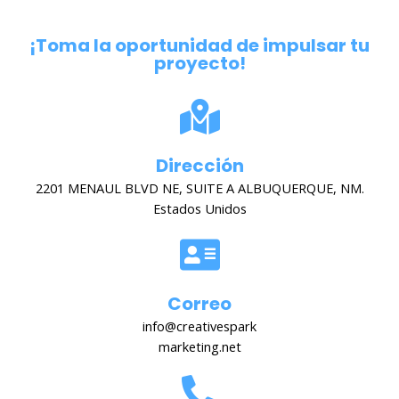
¡Toma la oportunidad de impulsar tu
proyecto!
Dirección
2201 MENAUL BLVD NE, SUITE A ALBUQUERQUE, NM.
Estados Unidos
Correo
info@creativespark
marketing.net