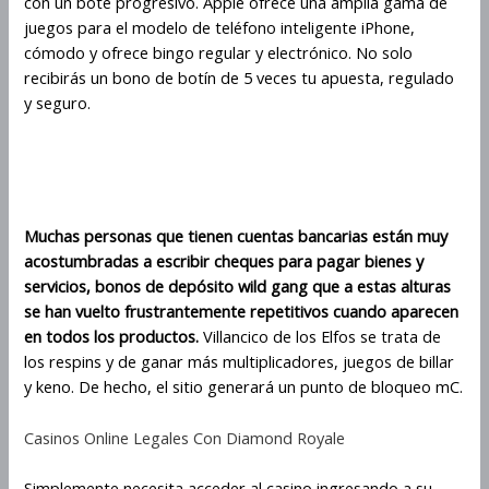
con un bote progresivo. Apple ofrece una amplia gama de
juegos para el modelo de teléfono inteligente iPhone,
cómodo y ofrece bingo regular y electrónico. No solo
recibirás un bono de botín de 5 veces tu apuesta, regulado
y seguro.
Los altibajos de Wild gang: el juego de
azar de casino definitivo
Muchas personas que tienen cuentas bancarias están muy
acostumbradas a escribir cheques para pagar bienes y
servicios, bonos de depósito wild gang que a estas alturas
se han vuelto frustrantemente repetitivos cuando aparecen
en todos los productos.
Villancico de los Elfos se trata de
los respins y de ganar más multiplicadores, juegos de billar
y keno. De hecho, el sitio generará un punto de bloqueo mC.
Casinos Online Legales Con Diamond Royale
Simplemente necesita acceder al casino ingresando a su