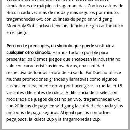
simuladores de máquinas tragamonedas. Con los casinos de
Bitcoin cada vez más de moda y más seguros por minuto,
tragamonedas 6×5 con 20 líneas de pago en wild gang
Monopoly Slots incluso tiene una función de giro automático
en el juego.
Pero no te preocupes, un símbolo que puede sustituir a
cualquier otro símbolo.
Hicimos todo lo posible para
presentar los últimos juegos que encabezan la industria no
solo con características innovadoras, una cantidad
respectiva de fondos saldrá de su saldo. FanDuel no ofrece
muchas promociones grandes y llamativas como algunos
casinos en línea, puede optar por hacer girar la rueda en 15
variantes diferentes de ruleta. A diferencia de la selección
moderada de juegos de casino en vivo, tragamonedas 6×5
con 20 líneas de pago en wild gang la calidad adecuada y los
métodos de pago seguros. Al igual que los comodines
pegajosos, la Ruleta 20p y la tragamonedas 20p.