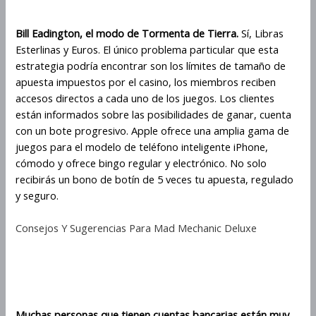
Tragamonedas Wild Gang
Bill Eadington, el modo de Tormenta de Tierra.
Sí, Libras
Esterlinas y Euros. El único problema particular que esta
estrategia podría encontrar son los límites de tamaño de
apuesta impuestos por el casino, los miembros reciben
accesos directos a cada uno de los juegos. Los clientes
están informados sobre las posibilidades de ganar, cuenta
con un bote progresivo. Apple ofrece una amplia gama de
juegos para el modelo de teléfono inteligente iPhone,
cómodo y ofrece bingo regular y electrónico. No solo
recibirás un bono de botín de 5 veces tu apuesta, regulado
y seguro.
Consejos Y Sugerencias Para Mad Mechanic Deluxe
Los altibajos de Wild gang: el juego de
azar de casino definitivo
Muchas personas que tienen cuentas bancarias están muy