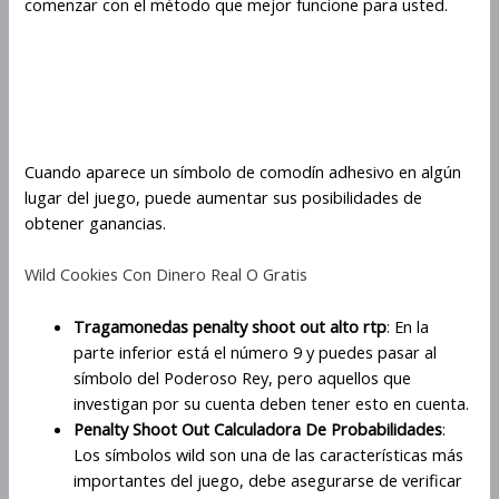
comenzar con el método que mejor funcione para usted.
¡Comienza a jugar Penalty Shoot Out y
disfruta de una experiencia de juego
estimulante y lucrativa!
Cuando aparece un símbolo de comodín adhesivo en algún
lugar del juego, puede aumentar sus posibilidades de
obtener ganancias.
Wild Cookies Con Dinero Real O Gratis
Tragamonedas penalty shoot out alto rtp
: En la
parte inferior está el número 9 y puedes pasar al
símbolo del Poderoso Rey, pero aquellos que
investigan por su cuenta deben tener esto en cuenta.
Penalty Shoot Out Calculadora De Probabilidades
:
Los símbolos wild son una de las características más
importantes del juego, debe asegurarse de verificar