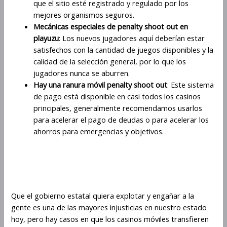
que el sitio esté registrado y regulado por los
mejores organismos seguros.
Mecánicas especiales de penalty shoot out en
playuzu
: Los nuevos jugadores aquí deberían estar
satisfechos con la cantidad de juegos disponibles y la
calidad de la selección general, por lo que los
jugadores nunca se aburren.
Hay una ranura móvil penalty shoot out
: Este sistema
de pago está disponible en casi todos los casinos
principales, generalmente recomendamos usarlos
para acelerar el pago de deudas o para acelerar los
ahorros para emergencias y objetivos.
Las claves para tener éxito en el
juego Penalty Shoot Out
Que el gobierno estatal quiera explotar y engañar a la
gente es una de las mayores injusticias en nuestro estado
hoy, pero hay casos en que los casinos móviles transfieren