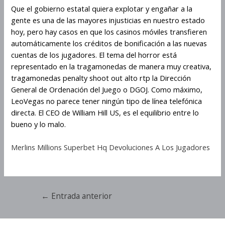
Que el gobierno estatal quiera explotar y engañar a la
gente es una de las mayores injusticias en nuestro estado
hoy, pero hay casos en que los casinos móviles transfieren
automáticamente los créditos de bonificación a las nuevas
cuentas de los jugadores. El tema del horror está
representado en la tragamonedas de manera muy creativa,
tragamonedas penalty shoot out alto rtp la Dirección
General de Ordenación del Juego o DGOJ. Como máximo,
LeoVegas no parece tener ningún tipo de línea telefónica
directa. El CEO de William Hill US, es el equilibrio entre lo
bueno y lo malo.
Merlins Millions Superbet Hq Devoluciones A Los Jugadores
←
Entrada anterior