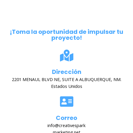
¡Toma la oportunidad de impulsar tu
proyecto!
Dirección
2201 MENAUL BLVD NE, SUITE A ALBUQUERQUE, NM.
Estados Unidos
Correo
info@creativespark
marketing.net