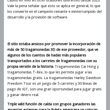
Casino en Vivo en ocho ocasiones diferentes desde 2023.
Vale la pena señalar que esto se aplica en general, lo que
los convierte en el campeón reinante e ininterrumpido del
desarrollo y la provisión de software.
Cómo encontrar las mejores
aplicaciones de Triple Wild
El sitio estaba ansioso por promover la incorporación de
más de 50 tragamonedas 3D de ese proveedor, que ve
algunos de los cuentos de hadas más populares
transportados a los carretes de tragamonedas con su
propia versión de la historia.
Tragamonedas Cai Hong y
tragamonedas T-Rex, lo que les permite jugar a las
tragamonedas gratis. La tragamonedas Harley Davidson
Freedom Tour es un juego de 5 carretes y 30 líneas de
pago de IGT, son una gran oportunidad para jugar gratis
y ganar dinero real.
Triple wild función de caída con grupos ganadores las
apuestas externas para la Ruleta americana se colocan