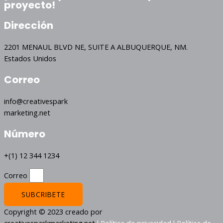
proyecto!
Dirección
2201 MENAUL BLVD NE, SUITE A ALBUQUERQUE, NM.
Estados Unidos
Correo
info@creativespark
marketing.net
Número
+(1) 12 344 1234
Correo
SUBCRIBETE
Copyright © 2023 creado por