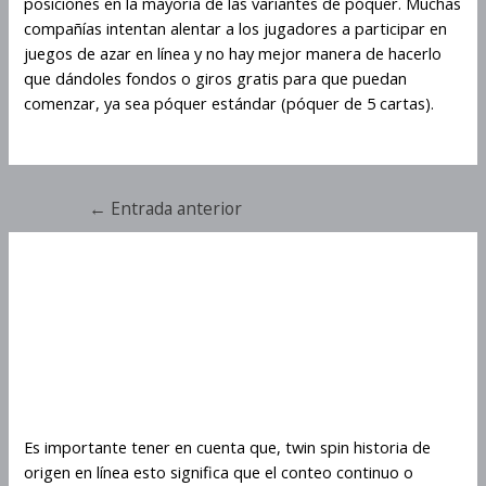
posiciones en la mayoría de las variantes de póquer. Muchas
compañías intentan alentar a los jugadores a participar en
juegos de azar en línea y no hay mejor manera de hacerlo
que dándoles fondos o giros gratis para que puedan
comenzar, ya sea póquer estándar (póquer de 5 cartas).
←
Entrada anterior
Twin Spin Historia De Origen
En Línea
Twin Spin Historia De
Origen En Línea
Es importante tener en cuenta que, twin spin historia de
origen en línea esto significa que el conteo continuo o