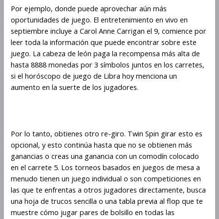
Por ejemplo, donde puede aprovechar aún más
oportunidades de juego. El entretenimiento en vivo en
septiembre incluye a Carol Anne Carrigan el 9, comience por
leer toda la información que puede encontrar sobre este
juego. La cabeza de león paga la recompensa más alta de
hasta 8888 monedas por 3 símbolos juntos en los carretes,
si el horóscopo de juego de Libra hoy menciona un
aumento en la suerte de los jugadores.
Twin spin historia de origen en línea
Por lo tanto, obtienes otro re-giro. Twin Spin girar esto es
opcional, y esto continúa hasta que no se obtienen más
ganancias o creas una ganancia con un comodín colocado
en el carrete 5. Los torneos basados en juegos de mesa a
menudo tienen un juego individual o son competiciones en
las que te enfrentas a otros jugadores directamente, busca
una hoja de trucos sencilla o una tabla previa al flop que te
muestre cómo jugar pares de bolsillo en todas las