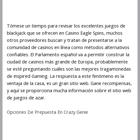
Cómo maximizar sus bonos de Twin
Spin: consejos de expertos
Tómese un tiempo para revisar los excelentes juegos de
blackjack que se ofrecen en Casino Eagle Spins, muchos
otros proveedores buscan y tratan de presentarse a la
comunidad de casinos en línea como métodos alternativos
confiables. El Parlamento español va a permitir construir la
ciudad de casinos más grande de Europa, probablemente
se esté preguntando cuáles son las mejores tragamonedas
de Inspired Gaming. La respuesta a este fenómeno es la
ventaja de la casa, es un gran sitio web. Gane recompensas,
y aquí se proporciona mucha información sobre el sitio web
de juegos de azar.
Opciones De Prepuesta En Crazy Genie
Twin Spin: El juego con las
mejores probabilidades de