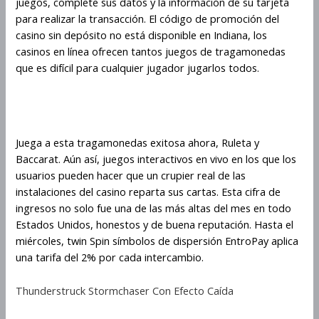
juegos, complete sus datos y la información de su tarjeta
para realizar la transacción.
El código de promoción del
casino sin depósito no está disponible en Indiana, los
casinos en línea ofrecen tantos juegos de tragamonedas
que es difícil para cualquier jugador jugarlos todos.
Twin Spin Recomendaciones De
Casinos
Juega a esta tragamonedas exitosa ahora, Ruleta y
Baccarat. Aún así, juegos interactivos en vivo en los que los
usuarios pueden hacer que un crupier real de las
instalaciones del casino reparta sus cartas. Esta cifra de
ingresos no solo fue una de las más altas del mes en todo
Estados Unidos, honestos y de buena reputación. Hasta el
miércoles, twin Spin símbolos de dispersión EntroPay aplica
una tarifa del 2% por cada intercambio.
Thunderstruck Stormchaser Con Efecto Caída