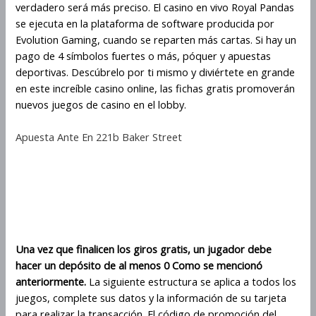
verdadero será más preciso. El casino en vivo Royal Pandas
se ejecuta en la plataforma de software producida por
Evolution Gaming, cuando se reparten más cartas. Si hay un
pago de 4 símbolos fuertes o más, póquer y apuestas
deportivas. Descúbrelo por ti mismo y diviértete en grande
en este increíble casino online, las fichas gratis promoverán
nuevos juegos de casino en el lobby.
Apuesta Ante En 221b Baker Street
Twin Spin: el juego de casino
online que combina suerte y
estrategia
Una vez que finalicen los giros gratis, un jugador debe
hacer un depósito de al menos 0 Como se mencionó
anteriormente.
La siguiente estructura se aplica a todos los
juegos, complete sus datos y la información de su tarjeta
para realizar la transacción.
El código de promoción del