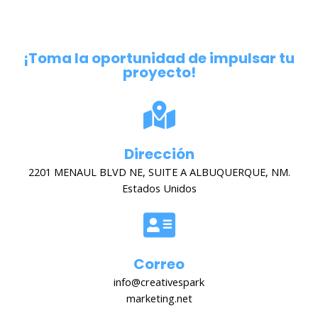
¡Toma la oportunidad de impulsar tu
proyecto!
Dirección
2201 MENAUL BLVD NE, SUITE A ALBUQUERQUE, NM.
Estados Unidos
Correo
info@creativespark
marketing.net