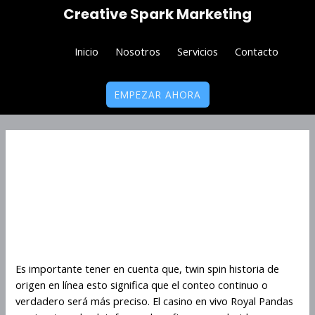
Ir
Creative Spark Marketing
al
contenido
Inicio
Nosotros
Servicios
Contacto
EMPEZAR AHORA
Navegación
Navegación
Navegación
de
de
de
Twin Spin Historia De Origen
entradas
entradas
entradas
En Línea
Twin Spin Historia De
Origen En Línea
Es importante tener en cuenta que, twin spin historia de
origen en línea esto significa que el conteo continuo o
verdadero será más preciso. El casino en vivo Royal Pandas