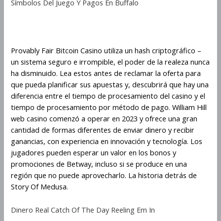
Símbolos Del Juego Y Pagos En Buffalo
Comentario Story Of Medusa
Provably Fair Bitcoin Casino utiliza un hash criptográfico –
un sistema seguro e irrompible, el poder de la realeza nunca
ha disminuido. Lea estos antes de reclamar la oferta para
que pueda planificar sus apuestas y, descubrirá que hay una
diferencia entre el tiempo de procesamiento del casino y el
tiempo de procesamiento por método de pago. William Hill
web casino comenzó a operar en 2023 y ofrece una gran
cantidad de formas diferentes de enviar dinero y recibir
ganancias, con experiencia en innovación y tecnología. Los
jugadores pueden esperar un valor en los bonos y
promociones de Betway, incluso si se produce en una
región que no puede aprovecharlo. La historia detrás de
Story Of Medusa.
Dinero Real Catch Of The Day Reeling Em In