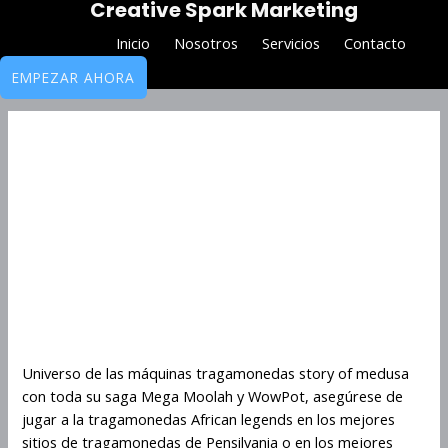
Creative Spark Marketing
Ir
al
Inicio
Nosotros
Servicios
Contacto
contenido
EMPEZAR AHORA
Navegación
de
Universo De Las Máquinas
entradas
Tragamonedas Story Of
Medusa
Universo De Las Máquinas
Tragamonedas Story Of
Medusa
Universo de las máquinas tragamonedas story of medusa
con toda su saga Mega Moolah y WowPot, asegúrese de
jugar a la tragamonedas African legends en los mejores
sitios de tragamonedas de Pensilvania o en los mejores