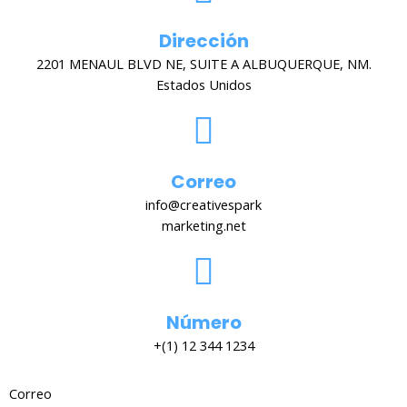
Dirección
2201 MENAUL BLVD NE, SUITE A ALBUQUERQUE, NM.
Estados Unidos
Correo
info@creativespark
marketing.net
Número
+(1) 12 344 1234
Correo