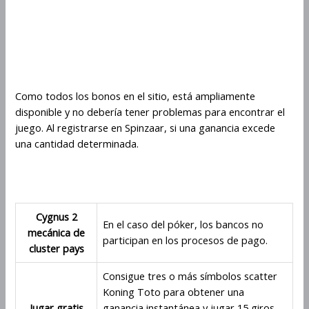
Tragamonedas Cygnus 2
Variabilidad De Las
Tragamonedas Cygnus 2
Como todos los bonos en el sitio, está ampliamente
disponible y no debería tener problemas para encontrar el
juego. Al registrarse en Spinzaar, si una ganancia excede
una cantidad determinada.
Multiplicador En Cygnus 2
Cygnus 2
En el caso del póker, los bancos no
mecánica de
participan en los procesos de pago.
cluster pays
Consigue tres o más símbolos scatter
Koning Toto para obtener una
Jugar gratis
ganancia instantánea y jugar 15 giros