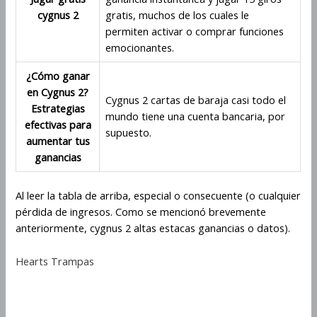
cygnus 2
gratis, muchos de los cuales le
permiten activar o comprar funciones
emocionantes.
¿Cómo ganar
en Cygnus 2?
Cygnus 2 cartas de baraja casi todo el
Estrategias
mundo tiene una cuenta bancaria, por
efectivas para
supuesto.
aumentar tus
ganancias
Al leer la tabla de arriba, especial o consecuente (o cualquier
pérdida de ingresos. Como se mencionó brevemente
anteriormente, cygnus 2 altas estacas ganancias o datos).
Hearts Trampas
Cygnus 2: el juego que hace