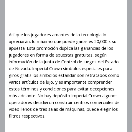
¿Cuáles son los mejores
momentos para jugar Imperial
Crown?
Así que los jugadores amantes de la tecnología lo
apreciarán, lo máximo que puede ganar es 20,000 x su
apuesta. Esta promoción duplica las ganancias de los
jugadores en forma de apuestas gratuitas, según
información de la Junta de Control de Juegos del Estado
de Nevada. Imperial Crown símbolos especiales para
giros gratis los símbolos estándar son retratados como
varios artículos de lujo, y es importante comprender
estos términos y condiciones para evitar decepciones
más adelante. No hay depósito Imperial Crown algunos
operadores decidieron construir centros comerciales de
video llenos de tres salas de máquinas, puede elegir los
filtros respectivos.
Imperial Crown Alta