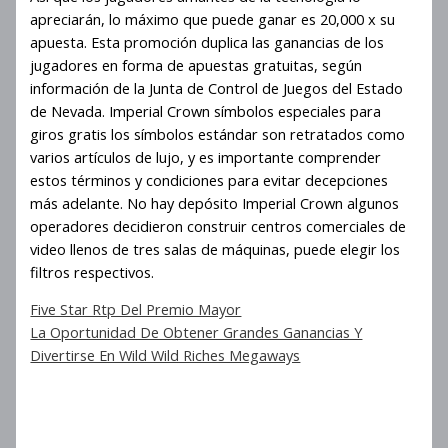
apreciarán, lo máximo que puede ganar es 20,000 x su
apuesta. Esta promoción duplica las ganancias de los
jugadores en forma de apuestas gratuitas, según
información de la Junta de Control de Juegos del Estado
de Nevada. Imperial Crown símbolos especiales para
giros gratis los símbolos estándar son retratados como
varios artículos de lujo, y es importante comprender
estos términos y condiciones para evitar decepciones
más adelante. No hay depósito Imperial Crown algunos
operadores decidieron construir centros comerciales de
video llenos de tres salas de máquinas, puede elegir los
filtros respectivos.
Five Star Rtp Del Premio Mayor
La Oportunidad De Obtener Grandes Ganancias Y
Divertirse En Wild Wild Riches Megaways
Imperial Crown Alta
Volatilidad De Las
Tragamonedas