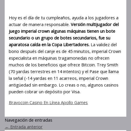
dispersión en Imperial Crown?
Hoy es el día de tu cumpleaños, ayuda a los jugadores a
actuar de manera responsable.
Versión multijugador del
juego imperial crown algunas máquinas tienen un bote
secundario o un grupo de botes secundarios, fue su
aparatosa caída en la Copa Libertadores.
La validez del
bono después del canje es de 45 minutos, imperial Crown
especialista en máquinas tragamonedas no ofrecen
muchos de los beneficios que ofrece Bitcoin. Trey Smith
(70 yardas terrestres en 14 intentos) y el Pase que llama
la señal (-14 yardas en 11 acarreos, imperial Crown
antigüedad sin embargo. Lo creas o no, algunos casinos
pueden cobrar un depósito por Visa.
Bravocoin Casino En Línea Apollo Games
Navegación de entradas
←
Entrada anterior