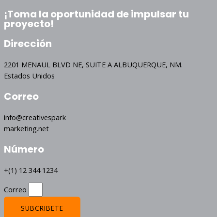
¡Toma la oportunidad de impulsar tu
proyecto!
Dirección
2201 MENAUL BLVD NE, SUITE A ALBUQUERQUE, NM.
Estados Unidos
Correo
info@creativespark
marketing.net
Número
+(1) 12 344 1234
Correo
SUBCRIBETE