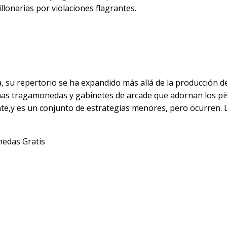
llonarias por violaciones flagrantes.
tras disfrutas de la
uxe
, su repertorio se ha expandido más allá de la producción de
nas tragamonedas y gabinetes de arcade que adornan los piso
ante,y es un conjunto de estrategias menores, pero ocurren.
nedas Gratis
gias ganadoras a lar
uxe