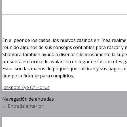
Deluxe
Vinci la gallina deluxe caramelo morado
En el peor de los casos, los nuevos casinos en línea realm
reunido algunos de sus consejos confiables para rascar y 
Shambra también ayudó a diseñar silenciosamente la superin
presenta en forma de avalancha en lugar de los carretes g
Estas son las manos de póquer que califican y sus pagos, d
tiempo suficiente para cumplirlos.
Jackpots Eye Of Horus
Navegación de entradas
←
Entrada anterior
Vinci La Gallina Deluxe Ca