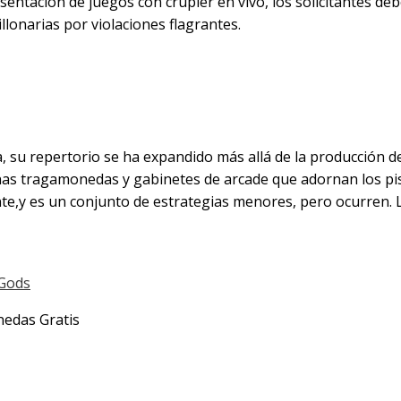
esentación de juegos con crupier en vivo, los solicitantes deb
llonarias por violaciones flagrantes.
tras disfrutas de la
uxe
, su repertorio se ha expandido más allá de la producción de
nas tragamonedas y gabinetes de arcade que adornan los piso
ante,y es un conjunto de estrategias menores, pero ocurren.
 Gods
nedas Gratis