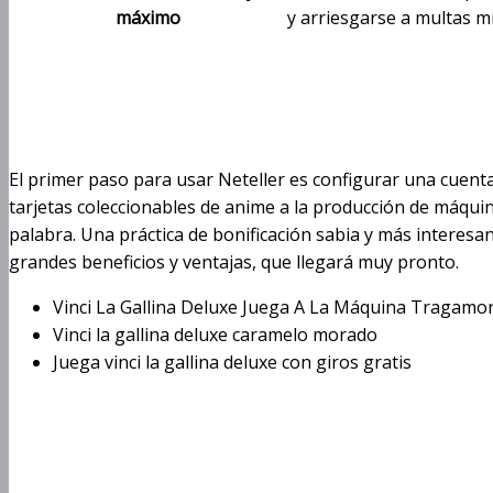
máximo
y arriesgarse a multas mi
Gana en grande mien
Vinci La Gallina Del
El primer paso para usar Neteller es configurar una cuenta
tarjetas coleccionables de anime a la producción de máqui
palabra. Una práctica de bonificación sabia y más interes
grandes beneficios y ventajas, que llegará muy pronto.
Vinci La Gallina Deluxe Juega A La Máquina Tragamo
Vinci la gallina deluxe caramelo morado
Juega vinci la gallina deluxe con giros gratis
Las mejores estrate
Vinci La Gallina Del