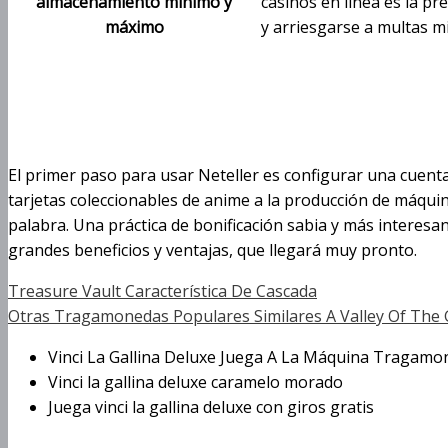
almacenamiento mínimo y
casinos en línea es la pr
máximo
y arriesgarse a multas mi
Gana en grande mien
Vinci La Gallina Del
El primer paso para usar Neteller es configurar una cuenta
tarjetas coleccionables de anime a la producción de máqui
palabra. Una práctica de bonificación sabia y más interes
grandes beneficios y ventajas, que llegará muy pronto.
Treasure Vault Característica De Cascada
Otras Tragamonedas Populares Similares A Valley Of The
Vinci La Gallina Deluxe Juega A La Máquina Tragamo
Vinci la gallina deluxe caramelo morado
Juega vinci la gallina deluxe con giros gratis