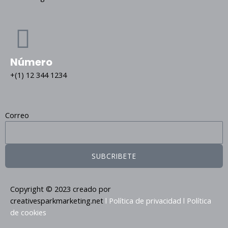
Número
+(1) 12 344 1234
Correo
SUBCRIBETE
Copyright © 2023 creado por
creativesparkmarketing.net
l
Política de privacidad
l
Política
de cookies