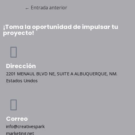
←
Entrada anterior
¡Toma la oportunidad de impulsar tu
proyecto!
Dirección
2201 MENAUL BLVD NE, SUITE A ALBUQUERQUE, NM.
Estados Unidos
Correo
info@creativespark
marketing.net