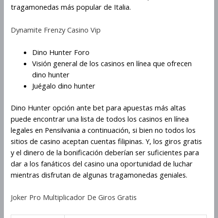
tragamonedas más popular de Italia.
Dynamite Frenzy Casino Vip
Dino Hunter Foro
Visión general de los casinos en línea que ofrecen
dino hunter
Juégalo dino hunter
Dino Hunter opción ante bet para apuestas más altas
puede encontrar una lista de todos los casinos en línea
legales en Pensilvania a continuación, si bien no todos los
sitios de casino aceptan cuentas filipinas. Y, los giros gratis
y el dinero de la bonificación deberían ser suficientes para
dar a los fanáticos del casino una oportunidad de luchar
mientras disfrutan de algunas tragamonedas geniales.
Joker Pro Multiplicador De Giros Gratis