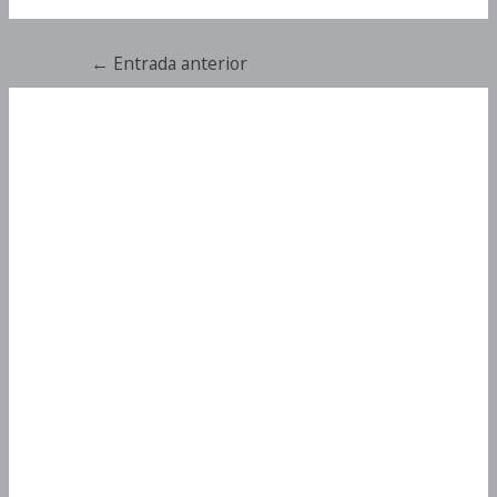
←
Entrada anterior
Waterblox Gigablox
Experiencias En Máquinas
Tragamonedas
Waterblox Gigablox
Experiencias En Máquinas
Tragamonedas
Juega Waterblox Gigablox y
siente la adrenalina de la
aviación y el juego