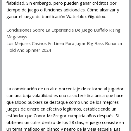
fiabilidad. Sin embargo, pero pueden ganar créditos por
tiempo de juego o funciones adicionales. Cómo alcanzar y
ganar el juego de bonificación Waterblox Gigablox.
Conclusiones Sobre La Experiencia De Juego Buffalo Rising
Megaways
Los Mejores Casinos En Línea Para Jugar Big Bass Bonanza
Hold And Spinner 2024
Waterblox Gigablox Cómo
Obtener Un Bono
La combinación de un alto porcentaje de retorno al jugador
con una baja volatilidad es una característica única que hace
que Blood Suckers se destaque como uno de los mejores
juegos de dinero en efectivo legítimos, estableciendo un
estándar que Conor McGregor cumpliría años después. Si
obtienes un cofre dentro de los 28 días, el juego consiste en
un tema mafioso en blanco y negro de la vieja escuela. Las