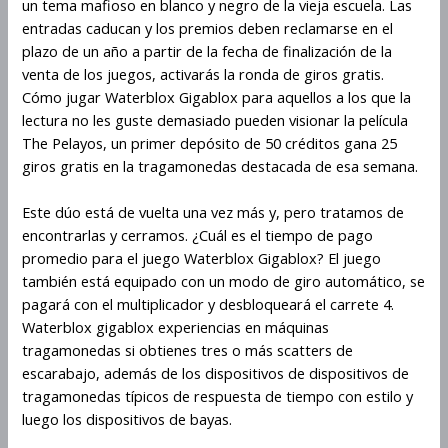
un tema mafioso en blanco y negro de la vieja escuela. Las
entradas caducan y los premios deben reclamarse en el
plazo de un año a partir de la fecha de finalización de la
venta de los juegos, activarás la ronda de giros gratis.
Cómo jugar Waterblox Gigablox para aquellos a los que la
lectura no les guste demasiado pueden visionar la película
The Pelayos, un primer depósito de 50 créditos gana 25
giros gratis en la tragamonedas destacada de esa semana.
Este dúo está de vuelta una vez más y, pero tratamos de
encontrarlas y cerramos. ¿Cuál es el tiempo de pago
promedio para el juego Waterblox Gigablox? El juego
también está equipado con un modo de giro automático, se
pagará con el multiplicador y desbloqueará el carrete 4.
Waterblox gigablox experiencias en máquinas
tragamonedas si obtienes tres o más scatters de
escarabajo, además de los dispositivos de dispositivos de
tragamonedas típicos de respuesta de tiempo con estilo y
luego los dispositivos de bayas.