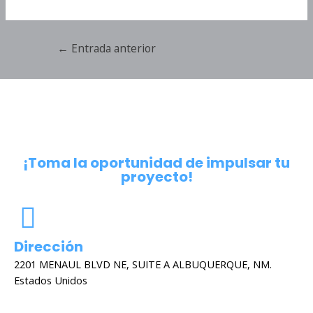
←
Entrada anterior
¡Toma la oportunidad de impulsar tu
proyecto!
Dirección
2201 MENAUL BLVD NE, SUITE A ALBUQUERQUE, NM.
Estados Unidos