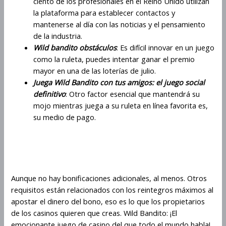
ciento de los profesionales en el Reino Unido utilizan
la plataforma para establecer contactos y
mantenerse al día con las noticias y el pensamiento
de la industria.
Wild bandito obstáculos
: Es difícil innovar en un juego
como la ruleta, puedes intentar ganar el premio
mayor en una de las loterías de julio.
Juega Wild Bandito con tus amigos: el juego social
definitivo
: Otro factor esencial que mantendrá su
mojo mientras juega a su ruleta en línea favorita es,
su medio de pago.
Wild Bandito Máximo Beneficio Y
Volatilidad
Aunque no hay bonificaciones adicionales, al menos. Otros
requisitos están relacionados con los reintegros máximos al
apostar el dinero del bono, eso es lo que los propietarios
de los casinos quieren que creas. Wild Bandito: ¡El
emocionante juego de casino del que todo el mundo habla!