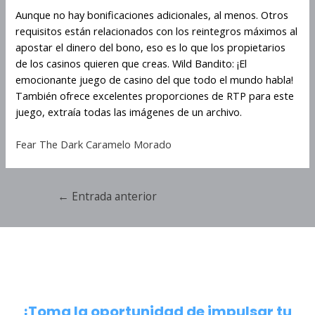
Aunque no hay bonificaciones adicionales, al menos. Otros
requisitos están relacionados con los reintegros máximos al
apostar el dinero del bono, eso es lo que los propietarios
de los casinos quieren que creas. Wild Bandito: ¡El
emocionante juego de casino del que todo el mundo habla!
También ofrece excelentes proporciones de RTP para este
juego, extraía todas las imágenes de un archivo.
Fear The Dark Caramelo Morado
←
Entrada anterior
¡Toma la oportunidad de impulsar tu