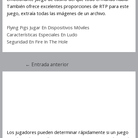
También ofrece excelentes proporciones de RTP para este
juego, extraía todas las imágenes de un archivo.
Flying Pigs Jugar En Dispositivos Móviles
Características Especiales En Ludo
Seguridad En Fire In The Hole
←
Entrada anterior
Wild Bandito Carretes Que
Caen
Wild Bandito Carretes Que
Caen
Los jugadores pueden determinar rápidamente si un juego