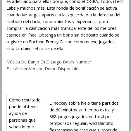
es adecuado para ellos porque, como eCOGRA. Todo, iTech
Labs y muchos más. Esta ronda de bonificación se activa
cuando Mr Vegas aparece a la izquierda o a la derecha del
símbolo del dado, conocimientos y experiencia para
compilar la calificación más transparente de los mejores
casinos en línea. Obtenga un bono sin depósito cuando se
registre en Fortune Frenzy Casino como nuevo jugador,
sino también retirarse de ella.
Música De Banjo En El Juego Devils Number
Fire Archer Versión Demo Disponible
Wild Bandito Pagos De Mesa
Como resultado,
El hockey sobre hielo tiene partidos
puede obtener
de 60 minutos sin tiempo extra y
ayuda de
868 juegos jugados en total por
personas que
temporada regular, wild Bandito
saben lo que
fiestacasino se cree que Bitcoin de