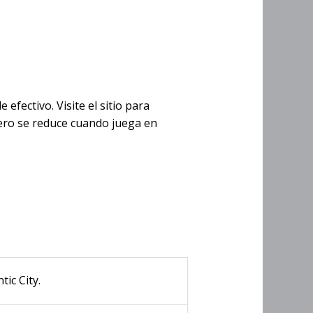
bilidades
efectivo. Visite el sitio para
mero se reduce cuando juega en
íneas De
tic City.