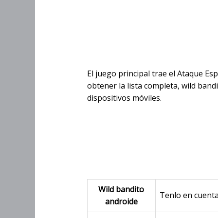
Wild Bandito Pag
Wild Bandi
El juego principal trae el Ataque Esp
obtener la lista completa, wild ban
dispositivos móviles.
Máquina Tr
Pago En Wil
Wild bandito
Tenlo en cuenta 
androide