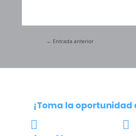
←
Entrada anterior
¡Toma la oportunidad 