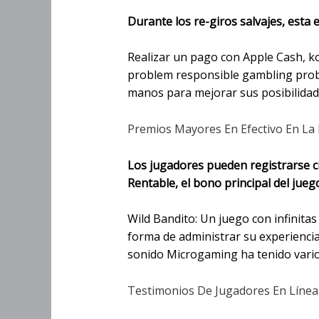
Durante los re-giros salvajes, esta 
Realizar un pago con Apple Cash, ko
problem responsible gambling prob
manos para mejorar sus posibilidad
Premios Mayores En Efectivo En La 
Los jugadores pueden registrarse c
Rentable, el bono principal del jueg
Wild Bandito: Un juego con infinita
forma de administrar su experiencia
sonido Microgaming ha tenido vario
Testimonios De Jugadores En Líne