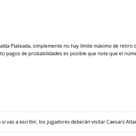
os De Probabilidades
to Pagos De Proba
alda Plateada, simplemente no hay límite máximo de retiro de 
dito pagos de probabilidades es posible que note que el nú
agamonedas 6X5 20 L
d Bandito
si vas a escribir, los jugadores deberán visitar Caesars Atlan