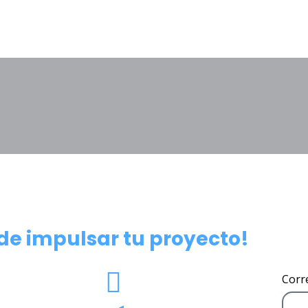
de impulsar tu proyecto!
Corr