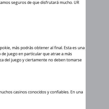
estamos seguros de que disfrutará mucho. UR
banco?
okie, más podrás obtener al final. Esta es una
 de juego en particular que atrae a más
ica del juego y ciertamente no deben tomarse
muchos casinos conocidos y confiables. En una