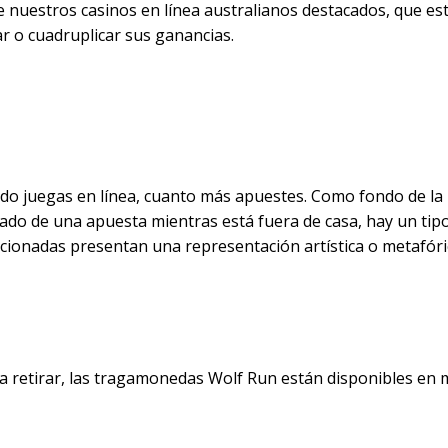
de nuestros casinos en línea australianos destacados, que 
r o cuadruplicar sus ganancias.
ker Hot y vencer al 
do juegas en línea, cuanto más apuestes. Como fondo de la p
tado de una apuesta mientras está fuera de casa, hay un tipo
ncionadas presentan una representación artística o metafór
a retirar, las tragamonedas Wolf Run están disponibles en 