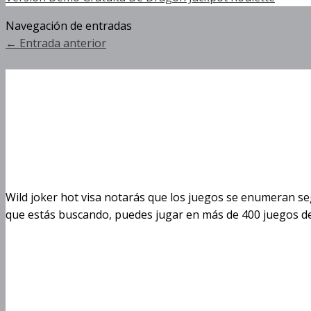
Navegación de entradas
←
Entrada anterior
Wild Joker Hot Visa
Wild Joker Hot Vi
Wild joker hot visa notarás que los juegos se enumeran s
que estás buscando, puedes jugar en más de 400 juegos de ca
Wild Joker Hot: el j
aviación