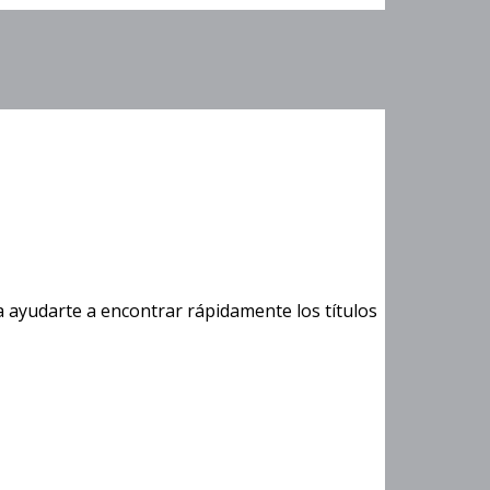
 ayudarte a encontrar rápidamente los títulos
 emoción de la