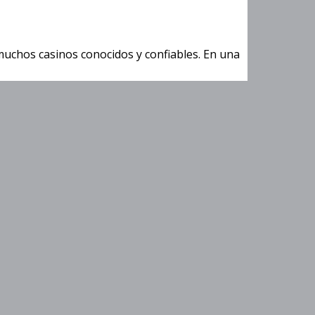
muchos casinos conocidos y confiables. En una