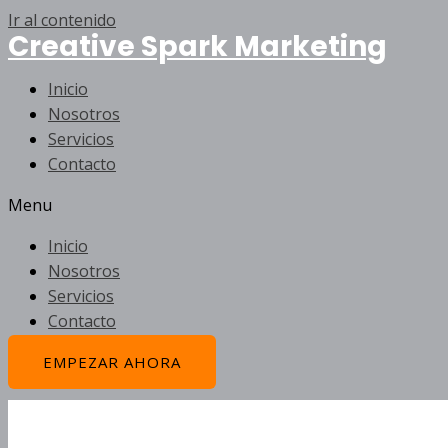
Ir al contenido
Creative Spark Marketing
Inicio
Nosotros
Servicios
Contacto
Menu
Inicio
Nosotros
Servicios
Contacto
EMPEZAR AHORA
Wild Joker Hot Visa