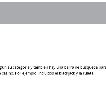
sa
egún su categoría y también hay una barra de búsqueda para
sino. Por ejemplo, incluidos el blackjack y la ruleta.
uego de casino con la