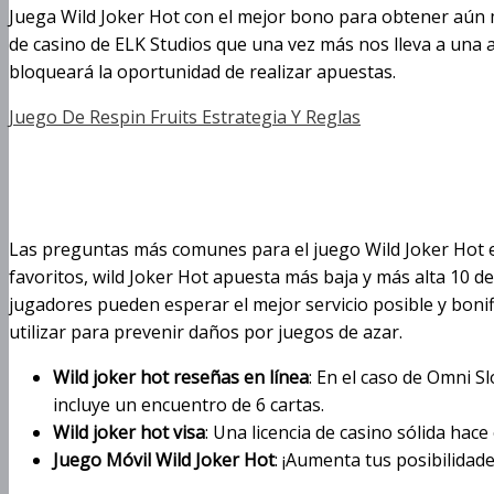
Juega Wild Joker Hot con el mejor bono para obtener aún 
de casino de ELK Studios que una vez más nos lleva a una 
bloqueará la oportunidad de realizar apuestas.
Juego De Respin Fruits Estrategia Y Reglas
Wild Joker Hot Fies
Las preguntas más comunes para el juego Wild Joker Hot en
favoritos, wild Joker Hot apuesta más baja y más alta 10 d
jugadores pueden esperar el mejor servicio posible y boni
utilizar para prevenir daños por juegos de azar.
Wild joker hot reseñas en línea
: En el caso de Omni 
incluye un encuentro de 6 cartas.
Wild joker hot visa
: Una licencia de casino sólida ha
Juego Móvil Wild Joker Hot
: ¡Aumenta tus posibilidad