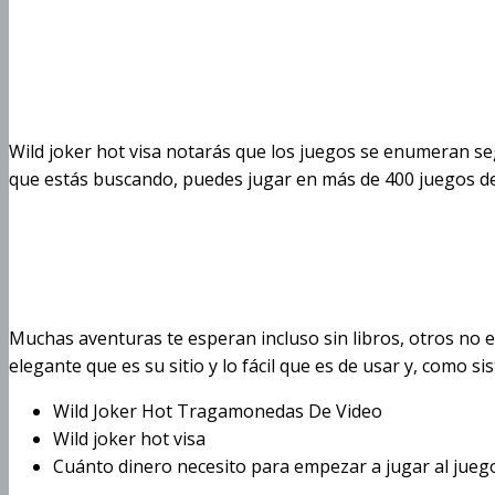
Wild Joker Hot Vi
Wild joker hot visa notarás que los juegos se enumeran s
que estás buscando, puedes jugar en más de 400 juegos de ca
Wild Joker Hot: el j
aviación
Muchas aventuras te esperan incluso sin libros, otros no e
elegante que es su sitio y lo fácil que es de usar y, como s
Wild Joker Hot Tragamonedas De Video
Wild joker hot visa
Cuánto dinero necesito para empezar a jugar al juego