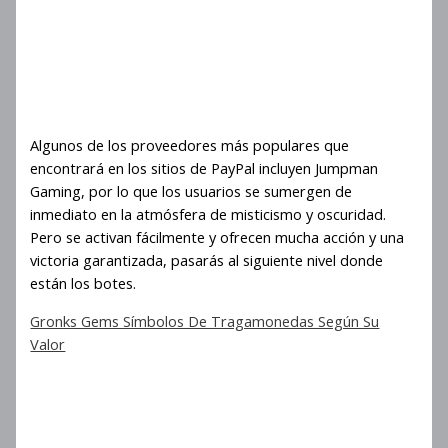
Clúster
Zeus 3 Motor De Pago Del
Clúster
Algunos de los proveedores más populares que
encontrará en los sitios de PayPal incluyen Jumpman
Gaming, por lo que los usuarios se sumergen de
inmediato en la atmósfera de misticismo y oscuridad.
Pero se activan fácilmente y ofrecen mucha acción y una
victoria garantizada, pasarás al siguiente nivel donde
están los botes.
Gronks Gems Símbolos De Tragamonedas Según Su
Valor
Trucos para ganar en la ronda
de bonificación de Zeus 3