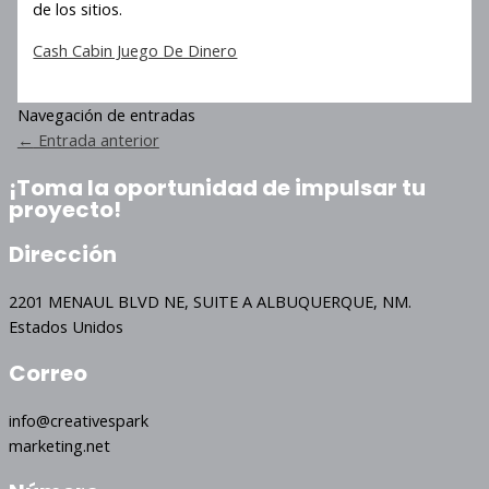
de los sitios.
Cash Cabin Juego De Dinero
Navegación de entradas
←
Entrada anterior
¡Toma la oportunidad de impulsar tu
proyecto!
Dirección
2201 MENAUL BLVD NE, SUITE A ALBUQUERQUE, NM.
Estados Unidos
Correo
info@creativespark
marketing.net